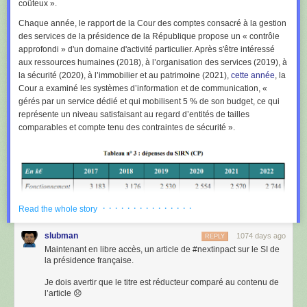
coûteux
».
Chaque année, le rapport de la Cour des comptes consacré à la gestion
des services de la présidence de la République propose un «
contrôle
approfondi
» d'un domaine d'activité particulier. Après s'être intéressé
aux ressources humaines (2018), à l’organisation des services (2019), à
la sécurité (2020), à l’immobilier et au patrimoine (2021),
cette année
, la
Cour a examiné les systèmes d’information et de communication, «
gérés par un service dédié et qui mobilisent 5 % de son budget, ce qui
représente un niveau satisfaisant au regard d’entités de tailles
comparables et compte tenu des contraintes de sécurité
».
· · · · · · · · · · · · · · ·
Read the whole story
slubman
1074 days ago
REPLY
Maintenant en libre accès, un article de #nextinpact sur le SI de
la présidence française.
On y apprend que l’informatique non classifiée y est gérée par le service
de l’informatique, des réseaux et du numérique (SIRN), «
composé de
Je dois avertir que le titre est réducteur comparé au contenu de
28 agents dont un responsable
» et organisé en trois départements et
l’article 😞
deux cellules :