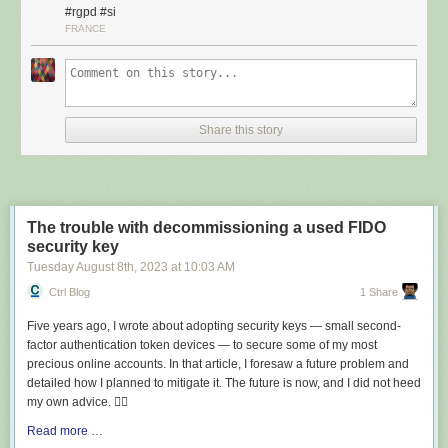
#rgpd #si
un département des projets du SI (DPSI) de huit personnes, chargé de la
FRANCE
conduite des projets et de l’environnement mis à disposition sur les
postes de travail ;
un département d’exploitation et d’administration technique (DEAT) de
neuf personnes et un apprenti, responsable de l’administration
technique du système ;
Share this story
un département d’assistance technique (DAT) de sept personnes et un
apprenti, chargé de la mise à disposition de matériel et l’assistance
informatique ;
une cellule maintien en condition de sécurité (MCS) de deux personnes,
pour assurer le travail de MCS et la veille technique ;
The trouble with decommissioning a used FIDO
un magasin, géré par une personne, chargé du stockage du matériel.
security key
Tuesday August 8
th
, 2023
at
10:03 AM
Ctrl Blog
1 Share
Five years ago, I wrote about adopting security keys — small second-
factor authentication token devices — to secure some of my most
precious online accounts. In that article, I foresaw a future problem and
detailed how I planned to mitigate it. The future is now, and I did not heed
my own advice. 🤦‍♂️
Read more …