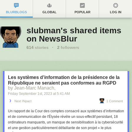
BLURBLOGS
GLOBAL
POPULAR
LOG IN
slubman's shared items
on NewsBlur
614
stories
·
2
followers
Les systèmes d'information de la présidence de la
République ne seraient pas conformes au RGPD
by Jean-Marc Manach,
Friday September 1
st
, 2023
at
5:41 AM
Next INpact
1 Comment
Un rapport de la Cour des comptes consacré aux systèmes d’information
et de communication de l'Élysée révèle un sous-effectif persistant, 18
ordinateurs manquants, un manque de sensibilisation à la cybersécurité
et une gestion particulièrement défaillante de son projet «
le plus