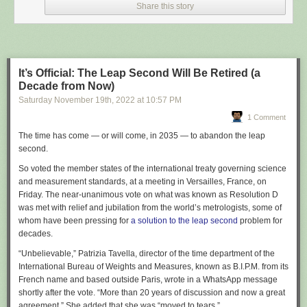
Passons rapidement sur les deux premières résolutions, qui concernent
Share this story
d'une part «
l'évolution des besoins dans le domaine de la métrologie
»,
et d'autre part «
la transformation numérique mondiale et le SI
». Il est
notamment question d'encourager le Comité international des poids et
mesures (CIPM) «
à élaborer une vision à long terme qui veille à ce que
le système mondial de mesures demeure pertinent et qu’il réponde de
It’s Official: The Leap Second Will Be Retired (a
manière adéquate aux nouveaux défis métrologiques
».
Decade from Now)
La CGPM encourage également le Comité «
à marquer, le 20 mai 2025,
Saturday November 19
th
, 2022
at
10:57 PM
le 150e anniversaire de la signature de la Convention du Mètre en
1 Comment
présentant une nouvelle vision pour le BIPM
». Un rappel rapide sur les
The time has come — or will come, in 2035 — to abandon the leap
méandres administratifs : le BIPM est placé sous la surveillance du
second.
Comité international des poids et mesures (CIPM), lui-même placé sous
l'autorité de la Conférence générale des poids et mesures (CGPM)...
So voted the member states of the international treaty governing science
vous suivez ?
and measurement standards, at a meeting in Versailles, France, on
Friday. The near-unanimous vote on what was known as Resolution D
La deuxième résolution encourage également le CIPM à continuer «
ses
was met with relief and jubilation from the world’s metrologists, some of
actions de promotion et de mobilisation afin de s’assurer que le rôle de
whom have been pressing for
a solution to the leap second
problem for
la Convention du Mètre, en tant que fondement de la confiance vis-à-vis
decades.
de la métrologie accepté au niveau international, s’ouvre à l’ère
numérique
». Il est ainsi question de «
développer et promouvoir un «
“Unbelievable,” Patrizia Tavella, director of the time department of the
cadre numérique du SI
», qui devra notamment adopter «
les principes
International Bureau of Weights and Measures, known as B.I.P.M. from its
FAIR (Findable, Accessible, Interoperable, and Reusable [Faciles à
French name and based outside Paris, wrote in a WhatsApp message
trouver, Accessibles, Interopérables et Réutilisables, ndlr]) pour les
shortly after the vote. “More than 20 years of discussion and now a great
données et métadonnées métrologiques numériques
».
agreement.” She added that she was “moved to tears.”