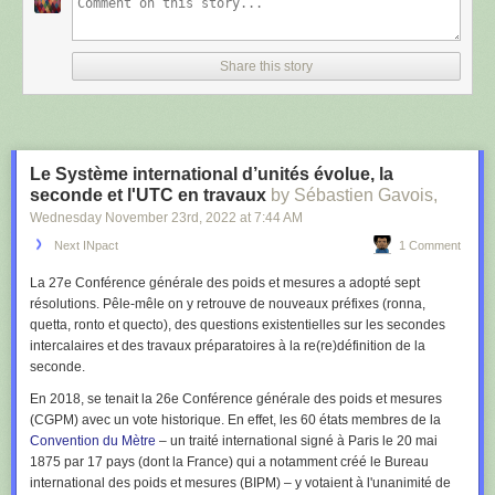
«
les anomalies sont nombreuses et chronophages à traiter ; les
montées de version régulières engendrent des régressions
(pertes de fonctionnalité) importantes. Des ressaisies et
Share this story
vérifications manuelles sont nécessaires. La résolution par
l’éditeur des anomalies identifiées est parfois très longue, sans
explication particulière et malgré l’existence de comités de suivi
et de pilotage.
»
Le rapport relève en outre que, et «
par ailleurs, l’interconnexion avec le
Le Système international d’unités évolue, la
logiciel comptable n’est pas opérationnelle, alors que la mise en place
seconde et l'UTC en travaux
by Sébastien Gavois,
de cette interface automatique est identifiée et annoncée dans les
Wednesday November 23
rd
, 2022
at
7:44 AM
rapports de la Cour depuis 2018
», mais également que «
l’application
Next INpact
1 Comment
n’a pas pu être homologuée au titre de la sécurité informatique ou des
données personnelles.
»
La 27e Conférence générale des poids et mesures a adopté sept
résolutions. Pêle-mêle on y retrouve de nouveaux préfixes (ronna,
La Cour des comptes en est réduite à constater que, faute de pouvoir
quetta, ronto et quecto), des questions existentielles sur les secondes
accéder aux données présentes dans le SIRH, «
le risque comptable
intercalaires et des travaux préparatoires à la re(re)définition de la
inhérent à l’absence de contrôle sur ces informations reste pris en
seconde.
compte dans la carte des risques financiers de 2022
».
En 2018, se tenait la 26e Conférence générale des poids et mesures
Pour la Cour des comptes, le SIRH «
illustre les défaillances qui peuvent
(CGPM) avec un vote historique. En effet, les 60 états membres de la
résulter d’un cadrage et suivi insuffisants : nombreuses anomalies,
Convention du Mètre
– un traité international signé à Paris le 20 mai
interconnexion avec le logiciel comptable non opérationnelle depuis
1875 par 17 pays (dont la France) qui a notamment créé le Bureau
plusieurs années, homologation impossible au titre de la sécurité
international des poids et mesures (BIPM) – y votaient à l'unanimité de
informatique et des données personnelles, prestations insuffisantes du