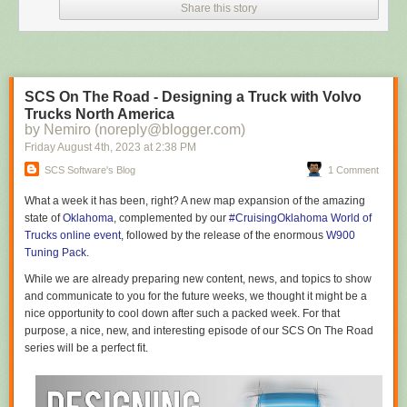
pas exigé aux nouveaux arrivants de signature de la charte
Share this story
utilisateur, ce qui pourrait renforcer sa prise en compte.
»
Microphones et caméras désactivés pour des raisons de sécurité
La Cour des comptes estime de même que la politique de sensibilisation
devrait elle aussi être renforcée, à mesure qu'elle se structure «
autour
SCS On The Road - Designing a Truck with Volvo
d’une séance à destination des nouveaux arrivants
», tout en pouvant
Trucks North America
by Nemiro (noreply@blogger.com)
être alimentée de séances complémentaires «
si le RSSI
[...]
le juge
nécessaire
» :
Friday August 4
th
, 2023
at
2:38 PM
SCS Software's Blog
1 Comment
«
Afin de renforcer cette sensibilisation, la séance des nouveaux
arrivants devrait être rendue obligatoire et la sensibilisation
What a week it has been, right? A new map expansion of the amazing
réalisée sur une base annuelle. La Présidence pourrait s’inspirer
state of
Oklahoma
, complemented by our
#CruisingOklahoma World of
des mesures prises au niveau interministériel en chargeant le
Trucks online event
, followed by the release of the
enormous
W900
conseiller "numérique et données" de sensibiliser le reste du
Tuning Pack
.
cabinet aux enjeux de sécurité numérique, voire en créant une
instance à haut niveau consacrée à la sécurité numérique.
»
While we are already preparing new content, news, and topics to show
and communicate to you for the future weeks, we thought it might be a
Une réflexion est par ailleurs en cours sur la conduite de campagnes
nice opportunity to cool down after such a packed week. For that
d’hameçonnage. La Cour estime en tout état de cause que cette
purpose, a nice, new, and interesting episode of our SCS On The Road
sensibilisation devrait certes s’adresser au personnel de l’Élysée, «
y
series will be a perfect fit.
compris aux hautes autorités, mais également aux autres agents publics
et aux visiteurs (par exemple, en rappelant l’interdiction d’introduire des
téléphones portables, montres connectées et autres objets connectés
lors de réunions sensibles)
».